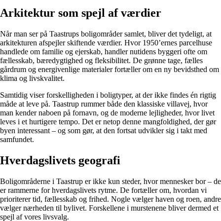
Arkitektur som spejl af værdier
Når man ser på Taastrups boligområder samlet, bliver det tydeligt, at
arkitekturen afspejler skiftende værdier. Hvor 1950’ernes parcelhuse
handlede om familie og ejerskab, handler nutidens byggeri ofte om
fællesskab, bæredygtighed og fleksibilitet. De grønne tage, fælles
gårdrum og energivenlige materialer fortæller om en ny bevidsthed om
klima og livskvalitet.
Samtidig viser forskelligheden i boligtyper, at der ikke findes én rigtig
måde at leve på. Taastrup rummer både den klassiske villavej, hvor
man kender naboen på fornavn, og de moderne lejligheder, hvor livet
leves i et hurtigere tempo. Det er netop denne mangfoldighed, der gør
byen interessant – og som gør, at den fortsat udvikler sig i takt med
samfundet.
Hverdagslivets geografi
Boligområderne i Taastrup er ikke kun steder, hvor mennesker bor – de
er rammerne for hverdagslivets rytme. De fortæller om, hvordan vi
prioriterer tid, fællesskab og frihed. Nogle vælger haven og roen, andre
vælger nærheden til bylivet. Forskellene i murstenene bliver dermed et
spejl af vores livsvalg.