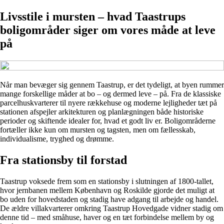
Livsstile i mursten – hvad Taastrups
boligområder siger om vores måde at leve
på
Når man bevæger sig gennem Taastrup, er det tydeligt, at byen rummer
mange forskellige måder at bo – og dermed leve – på. Fra de klassiske
parcelhuskvarterer til nyere rækkehuse og moderne lejligheder tæt på
stationen afspejler arkitekturen og planlægningen både historiske
perioder og skiftende idealer for, hvad et godt liv er. Boligområderne
fortæller ikke kun om mursten og tagsten, men om fællesskab,
individualisme, tryghed og drømme.
Fra stationsby til forstad
Taastrup voksede frem som en stationsby i slutningen af 1800-tallet,
hvor jernbanen mellem København og Roskilde gjorde det muligt at
bo uden for hovedstaden og stadig have adgang til arbejde og handel.
De ældre villakvarterer omkring Taastrup Hovedgade vidner stadig om
denne tid – med småhuse, haver og en tæt forbindelse mellem by og