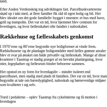
land.
Efter Anden Verdenskrig tog udviklingen fart. Parcelhuskvartererne
skød op i takt med, at flere familier fik råd til egen bolig og bil. Her
blev idealet om det gode familieliv bygget i mursten: et hus med have,
grill og trampolin. Det var en tid, hvor hjemmet blev centrum for
hverdagen, og hvor fællesskabet ofte fandtes i naboskabet.
Rækkehuse og fællesskabets genkomst
I 1970’erne og 80’erne begyndte nye boligformer at vinde frem.
Rækkehusene og de planlagte boligområder med fælles grønne arealer
blev et svar på ønsket om både privatliv og fællesskab. Mange af disse
kvarterer i Taastrup er stadig præget af en bevidst planlægning, hvor
stier, legepladser og fællesrum binder beboerne sammen.
Her opstod en ny form for hverdagsliv – mindre isoleret end
parcelhuset, men stadig med plads til familien. Det var en tid, hvor man
begyndte at tale om bæredygtighed, naboskab og børnevenlige miljøer
som kvaliteter i sig selv.
Træd i pedalerne – oplev Taastrup fra cykelstierne og få motion i
hverdagen