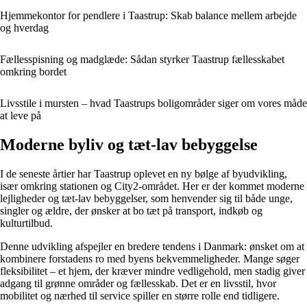
Hjemmekontor for pendlere i Taastrup: Skab balance mellem arbejde
og hverdag
Fællesspisning og madglæde: Sådan styrker Taastrup fællesskabet
omkring bordet
Livsstile i mursten – hvad Taastrups boligområder siger om vores måde
at leve på
Moderne byliv og tæt-lav bebyggelse
I de seneste årtier har Taastrup oplevet en ny bølge af byudvikling,
især omkring stationen og City2-området. Her er der kommet moderne
lejligheder og tæt-lav bebyggelser, som henvender sig til både unge,
singler og ældre, der ønsker at bo tæt på transport, indkøb og
kulturtilbud.
Denne udvikling afspejler en bredere tendens i Danmark: ønsket om at
kombinere forstadens ro med byens bekvemmeligheder. Mange søger
fleksibilitet – et hjem, der kræver mindre vedligehold, men stadig giver
adgang til grønne områder og fællesskab. Det er en livsstil, hvor
mobilitet og nærhed til service spiller en større rolle end tidligere.