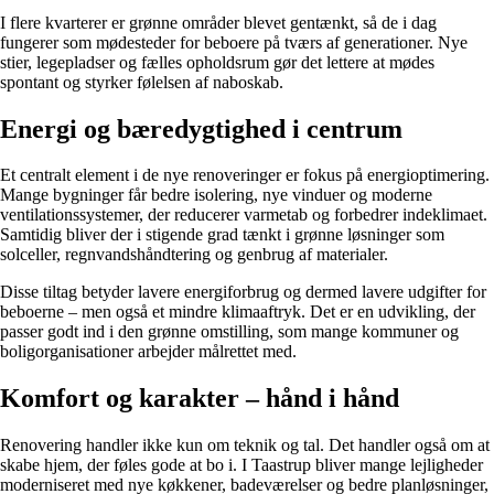
I flere kvarterer er grønne områder blevet gentænkt, så de i dag
fungerer som mødesteder for beboere på tværs af generationer. Nye
stier, legepladser og fælles opholdsrum gør det lettere at mødes
spontant og styrker følelsen af naboskab.
Energi og bæredygtighed i centrum
Et centralt element i de nye renoveringer er fokus på energioptimering.
Mange bygninger får bedre isolering, nye vinduer og moderne
ventilationssystemer, der reducerer varmetab og forbedrer indeklimaet.
Samtidig bliver der i stigende grad tænkt i grønne løsninger som
solceller, regnvandshåndtering og genbrug af materialer.
Disse tiltag betyder lavere energiforbrug og dermed lavere udgifter for
beboerne – men også et mindre klimaaftryk. Det er en udvikling, der
passer godt ind i den grønne omstilling, som mange kommuner og
boligorganisationer arbejder målrettet med.
Komfort og karakter – hånd i hånd
Renovering handler ikke kun om teknik og tal. Det handler også om at
skabe hjem, der føles gode at bo i. I Taastrup bliver mange lejligheder
moderniseret med nye køkkener, badeværelser og bedre planløsninger,