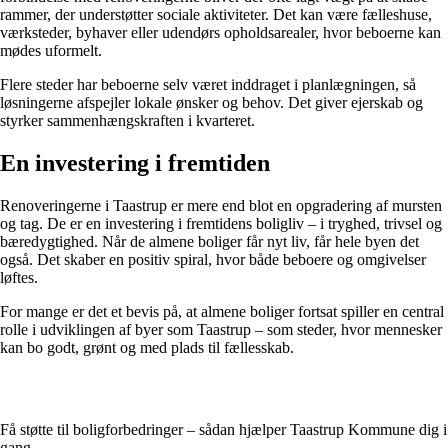
rammer, der understøtter sociale aktiviteter. Det kan være fælleshuse,
værksteder, byhaver eller udendørs opholdsarealer, hvor beboerne kan
mødes uformelt.
Flere steder har beboerne selv været inddraget i planlægningen, så
løsningerne afspejler lokale ønsker og behov. Det giver ejerskab og
styrker sammenhængskraften i kvarteret.
En investering i fremtiden
Renoveringerne i Taastrup er mere end blot en opgradering af mursten
og tag. De er en investering i fremtidens boligliv – i tryghed, trivsel og
bæredygtighed. Når de almene boliger får nyt liv, får hele byen det
også. Det skaber en positiv spiral, hvor både beboere og omgivelser
løftes.
For mange er det et bevis på, at almene boliger fortsat spiller en central
rolle i udviklingen af byer som Taastrup – som steder, hvor mennesker
kan bo godt, grønt og med plads til fællesskab.
Få støtte til boligforbedringer – sådan hjælper Taastrup Kommune dig i
gang