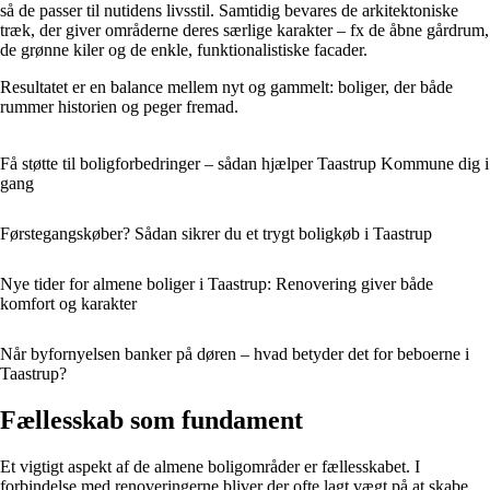
så de passer til nutidens livsstil. Samtidig bevares de arkitektoniske
træk, der giver områderne deres særlige karakter – fx de åbne gårdrum,
de grønne kiler og de enkle, funktionalistiske facader.
Resultatet er en balance mellem nyt og gammelt: boliger, der både
rummer historien og peger fremad.
Få støtte til boligforbedringer – sådan hjælper Taastrup Kommune dig i
gang
Førstegangskøber? Sådan sikrer du et trygt boligkøb i Taastrup
Nye tider for almene boliger i Taastrup: Renovering giver både
komfort og karakter
Når byfornyelsen banker på døren – hvad betyder det for beboerne i
Taastrup?
Fællesskab som fundament
Et vigtigt aspekt af de almene boligområder er fællesskabet. I
forbindelse med renoveringerne bliver der ofte lagt vægt på at skabe