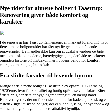
Nye tider for almene boliger i Taastrup:
Renovering giver både komfort og
karakter
I de seneste år har Taastrup gennemgået en markant forandring, hvor
flere almene boligområder har fået nyt liv gennem omfattende
renoveringer. Det handler ikke kun om at udskifte vinduer og tage –
men om at skabe moderne, bæredygtige hjem, der både respekterer
områdets historie og imødekommer nutidens behov for komfort,
energioptimering og fællesskab.
Fra slidte facader til levende byrum
Mange af de almene boliger i Taastrup blev opført i 1960’erne og
1970’erne, hvor funktionalitet og hurtig opførelse var i fokus. Efter
årtiers brug har flere af bygningerne trængt til en kærlig hånd.
Renoveringerne, der nu finder sted, har derfor både et praktisk og et
æstetisk sigte: at skabe boliger, der er sunde, lyse og indbydende – og
som samtidig bidrager til et mere attraktivt bymiljø.