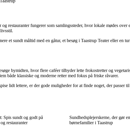
 Taastrup
og restauranter fungerer som samlingssteder, hvor lokale mødes over et m
ivsstil.
re et sundt måltid med en gåtur, et besøg i Taastrup Teater eller en t
øge bymidten, hvor flere caféer tilbyder lette frokostretter og vegetari
lem både klassiske og moderne retter med fokus på friske råvarer.
 spise lidt lettere, er der gode muligheder for at finde noget, der passer
: Spis sundt og godt på
Sundhedsplejerskerne, der gør en
 og restauranter
børnefamilier i Taastrup