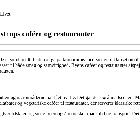
Livet
strups caféer og restauranter
yde et sundt måltid uden at gå på kompromis med smagen. Uanset om du e
asser til både smag og samvittighed. Byens caféer og restauranter afspejl
erdagen.
ymidten og nærområderne har fået nyt liv. Det gælder også madscenen. M
latbarer og vegetariske caféer til restauranter, der serverer klassiske rett
ot giver friskhed og smag, men også mindsker madspild og transport. Det