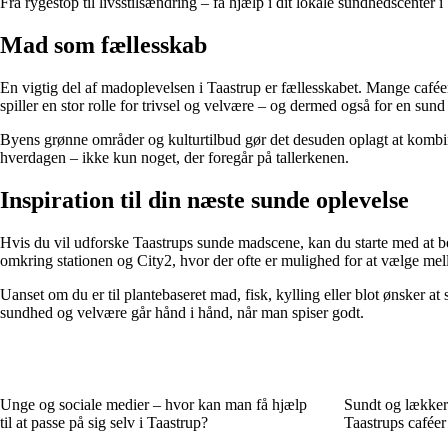
Fra rygestop til livsstilsændring – få hjælp i dit lokale sundhedscenter i
Mad som fællesskab
En vigtig del af madoplevelsen i Taastrup er fællesskabet. Mange caféer 
spiller en stor rolle for trivsel og velvære – og dermed også for en sund l
Byens grønne områder og kulturtilbud gør det desuden oplagt at kombine
hverdagen – ikke kun noget, der foregår på tallerkenen.
Inspiration til din næste sunde oplevelse
Hvis du vil udforske Taastrups sunde madscene, kan du starte med at bes
omkring stationen og City2, hvor der ofte er mulighed for at vælge mel
Uanset om du er til plantebaseret mad, fisk, kylling eller blot ønsker at
sundhed og velvære går hånd i hånd, når man spiser godt.
Unge og sociale medier – hvor kan man få hjælp
Sundt og lækkert
til at passe på sig selv i Taastrup?
Taastrups caféer