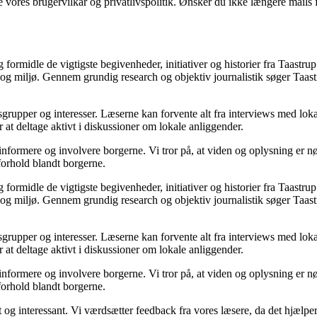
ores brugervilkår og privatlivspolitik. Ønsker du ikke længere mails fr
g formidle de vigtigste begivenheder, initiativer og historier fra Taast
iv og miljø. Gennem grundig research og objektiv journalistik søger Taas
ersgrupper og interesser. Læserne kan forvente alt fra interviews med lok
at deltage aktivt i diskussioner om lokale anliggender.
t informere og involvere borgerne. Vi tror på, at viden og oplysning er 
sforhold blandt borgerne.
g formidle de vigtigste begivenheder, initiativer og historier fra Taast
iv og miljø. Gennem grundig research og objektiv journalistik søger Taas
ersgrupper og interesser. Læserne kan forvente alt fra interviews med lok
at deltage aktivt i diskussioner om lokale anliggender.
t informere og involvere borgerne. Vi tror på, at viden og oplysning er 
sforhold blandt borgerne.
nt og interessant. Vi værdsætter feedback fra vores læsere, da det hjælp