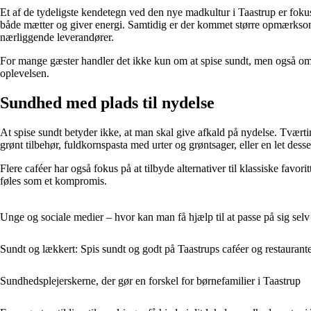
Et af de tydeligste kendetegn ved den nye madkultur i Taastrup er fokus
både mætter og giver energi. Samtidig er der kommet større opmærksomh
nærliggende leverandører.
For mange gæster handler det ikke kun om at spise sundt, men også o
oplevelsen.
Sundhed med plads til nydelse
At spise sundt betyder ikke, at man skal give afkald på nydelse. Tværti
grønt tilbehør, fuldkornspasta med urter og grøntsager, eller en let desse
Flere caféer har også fokus på at tilbyde alternativer til klassiske fav
føles som et kompromis.
Unge og sociale medier – hvor kan man få hjælp til at passe på sig selv
Sundt og lækkert: Spis sundt og godt på Taastrups caféer og restaurant
Sundhedsplejerskerne, der gør en forskel for børnefamilier i Taastrup