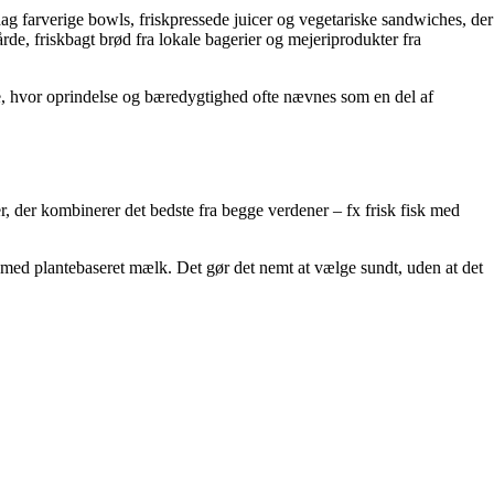
dag farverige bowls, friskpressede juicer og vegetariske sandwiches, der
e, friskbagt brød fra lokale bagerier og mejeriprodukter fra
, hvor oprindelse og bæredygtighed ofte nævnes som en del af
r, der kombinerer det bedste fra begge verdener – fx frisk fisk med
fe med plantebaseret mælk. Det gør det nemt at vælge sundt, uden at det