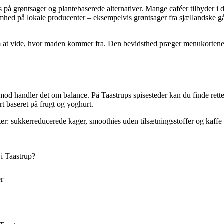
 på grøntsager og plantebaserede alternativer. Mange caféer tilbyder i 
ed på lokale producenter – eksempelvis grøntsager fra sjællandske gård
m at vide, hvor maden kommer fra. Den bevidsthed præger menukortene
mod handler det om balance. På Taastrups spisesteder kan du finde rette
rt baseret på frugt og yoghurt.
oritter: sukkerreducerede kager, smoothies uden tilsætningsstoffer og kaf
 i Taastrup?
er