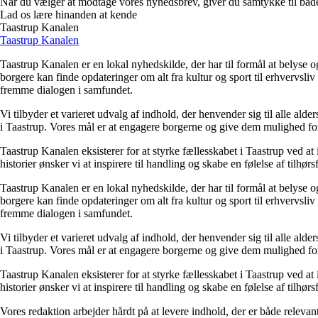
Når du vælger at modtage vores nyhedsbrev, giver du samtykke til både v
Lad os lære hinanden at kende
Taastrup Kanalen
Taastrup Kanalen
Taastrup Kanalen er en lokal nyhedskilde, der har til formål at belyse o
borgere kan finde opdateringer om alt fra kultur og sport til erhvervsl
fremme dialogen i samfundet.
Vi tilbyder et varieret udvalg af indhold, der henvender sig til alle ald
i Taastrup. Vores mål er at engagere borgerne og give dem mulighed for 
Taastrup Kanalen eksisterer for at styrke fællesskabet i Taastrup ved a
historier ønsker vi at inspirere til handling og skabe en følelse af tilhør
Taastrup Kanalen er en lokal nyhedskilde, der har til formål at belyse o
borgere kan finde opdateringer om alt fra kultur og sport til erhvervsl
fremme dialogen i samfundet.
Vi tilbyder et varieret udvalg af indhold, der henvender sig til alle ald
i Taastrup. Vores mål er at engagere borgerne og give dem mulighed for 
Taastrup Kanalen eksisterer for at styrke fællesskabet i Taastrup ved a
historier ønsker vi at inspirere til handling og skabe en følelse af tilhør
Vores redaktion arbejder hårdt på at levere indhold, der er både releva