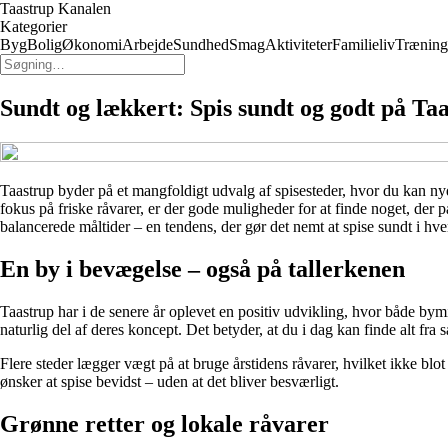
Taastrup Kanalen
Kategorier
Byg
Bolig
Økonomi
Arbejde
Sundhed
Smag
Aktiviteter
Familieliv
Træning
Sundt og lækkert: Spis sundt og godt på Taa
Taastrup byder på et mangfoldigt udvalg af spisesteder, hvor du kan n
fokus på friske råvarer, er der gode muligheder for at finde noget, der p
balancerede måltider – en tendens, der gør det nemt at spise sundt i hv
En by i bevægelse – også på tallerkenen
Taastrup har i de senere år oplevet en positiv udvikling, hvor både b
naturlig del af deres koncept. Det betyder, at du i dag kan finde alt fra sa
Flere steder lægger vægt på at bruge årstidens råvarer, hvilket ikke bl
ønsker at spise bevidst – uden at det bliver besværligt.
Grønne retter og lokale råvarer