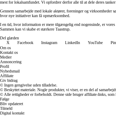
mest for lokalsamfundet. Vi opfordrer derfor alle til at dele deres tanke
Gennem samarbejde med lokale aktører, foreninger og virksomheder søg
hvor nye initiativer kan få opmærksomhed.
I en tid, hvor information er mere tilgængelig end nogensinde, er vores m
Sammen kan vi skabe et stærkere Taastrup.
Del glæden
X
Facebook
Instagram
LinkedIn
YouTube
Pin
Om os
Kontakt os
Medier
Annoncering
Profil
Nyhedsmail
Affiliate
Giv bidrag
© Ingen gengivelse uden tilladelse.
© Beskyttet materiale. Nogle produkter, vi viser, er en del af samarbejd
© Alle rettigheder er forbeholdt. Denne side bruger affiliate-links, som
Følge
Bliv opdateret
Tilmeld
Digital kontakt