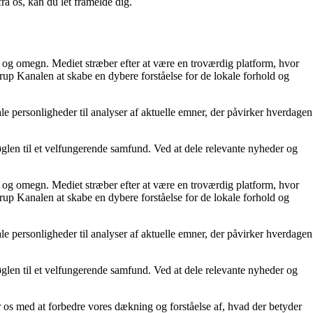
a os, kan du let framelde dig.
rup og omegn. Mediet stræber efter at være en troværdig platform, hvor
trup Kanalen at skabe en dybere forståelse for de lokale forhold og
ale personligheder til analyser af aktuelle emner, der påvirker hverdagen
nøglen til et velfungerende samfund. Ved at dele relevante nyheder og
rup og omegn. Mediet stræber efter at være en troværdig platform, hvor
trup Kanalen at skabe en dybere forståelse for de lokale forhold og
ale personligheder til analyser af aktuelle emner, der påvirker hverdagen
nøglen til et velfungerende samfund. Ved at dele relevante nyheder og
er os med at forbedre vores dækning og forståelse af, hvad der betyder