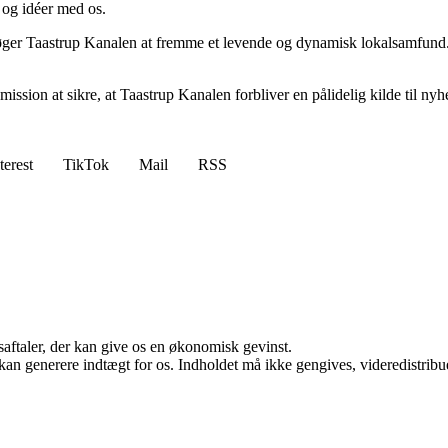
r og idéer med os.
er Taastrup Kanalen at fremme et levende og dynamisk lokalsamfund. V
ission at sikre, at Taastrup Kanalen forbliver en pålidelig kilde til nyh
terest
TikTok
Mail
RSS
saftaler, der kan give os en økonomisk gevinst.
 kan generere indtægt for os. Indholdet må ikke gengives, videredistribue